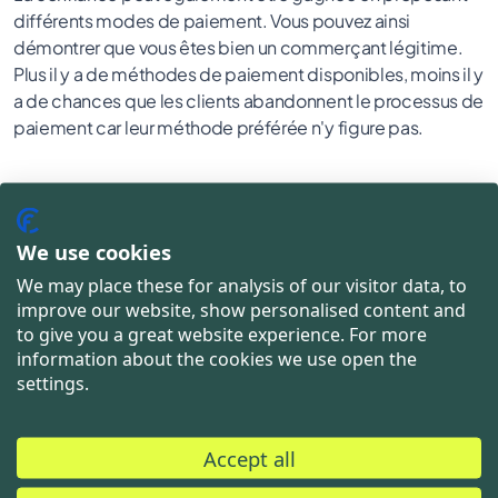
différents modes de paiement. Vous pouvez ainsi
démontrer que vous êtes bien un commerçant légitime.
Plus il y a de méthodes de paiement disponibles, moins il y
a de chances que les clients abandonnent le processus de
paiement car leur méthode préférée n'y figure pas.
9. La confidentialité
We use cookies
Dans notre monde numérique, la protection des données
personnelles ne doit pas être négligée. Des politiques de
We may place these for analysis of our visitor data, to
protection des données transparentes et le respect de la
improve our website, show personalised content and
loi sont impératifs. Feriez-vous confiance à une entreprise
to give you a great website experience. For more
qui traite les données de ses clients de manière
information about the cookies we use open the
settings.
irresponsable ?
Accept all
10. Créer un sentiment de sécurité