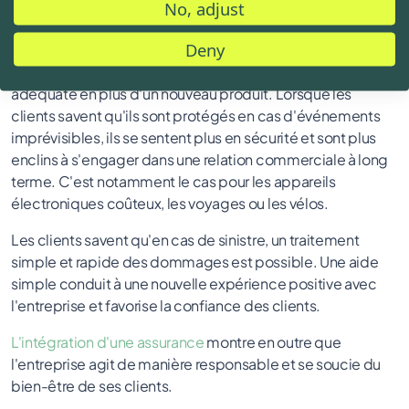
No, adjust
L'intégration de l'assurance dans le processus commercial
offre aux clients une garantie simple et est facile à mettre
Deny
en œuvre avec un partenaire d'assurance. En quelques
clics, il est possible de souscrire directement la protection
adéquate en plus d'un nouveau produit. Lorsque les
clients savent qu'ils sont protégés en cas d'événements
imprévisibles, ils se sentent plus en sécurité et sont plus
enclins à s'engager dans une relation commerciale à long
terme. C'est notamment le cas pour les appareils
électroniques coûteux, les voyages ou les vélos.
Les clients savent qu'en cas de sinistre, un traitement
simple et rapide des dommages est possible. Une aide
simple conduit à une nouvelle expérience positive avec
l'entreprise et favorise la confiance des clients.
L'intégration d'une assurance
montre en outre que
l'entreprise agit de manière responsable et se soucie du
bien-être de ses clients.