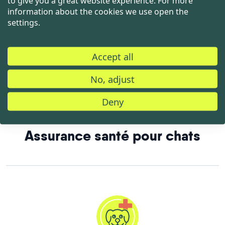
to give you a great website experience. For more
information about the cookies we use open the
animaux.
settings.
Accept all
No, adjust
Deny
Assurance santé pour chats