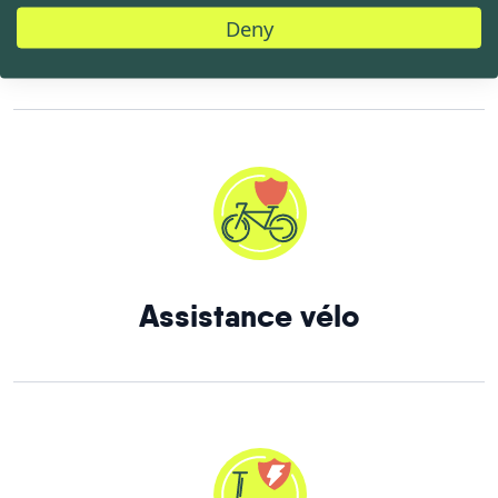
Deny
Assistance vélo électrique
Assistance vélo