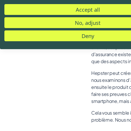
Nous vous avons m
Accept all
d'innombrables au
premier lieu.
No, adjust
En principe, les p
Deny
individuels du clie
clients, adaptée à 
d'assurance existe
que des aspects im
Hepster peut créer
nous examinons d'a
ensuite le produit
faire ses preuves ch
smartphone, mais au
Cela vous semble i
problème. Nous nou