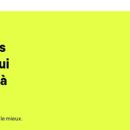
s
ui
 à
 le mieux.