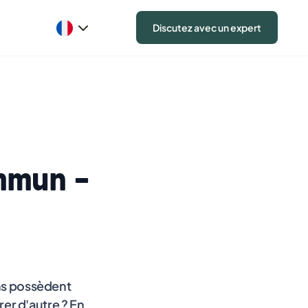
Discutez avec un expert
mmun -
ens possèdent
er d'autre ? En