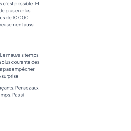
 c'est possible. Et
de plus en plus
lus de 10 000
eureusement aussi
 ? Le mauvais temps
 plus courante des
 sûr pas empêcher
 surprise.
erçants. Pensez aux
emps. Pas si