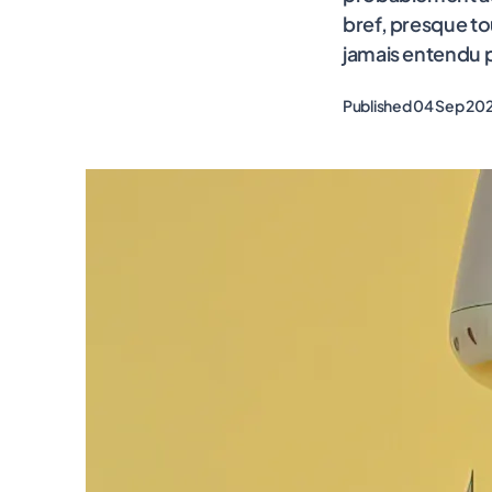
bref, presque t
jamais entendu pa
Published 04 Sep 20