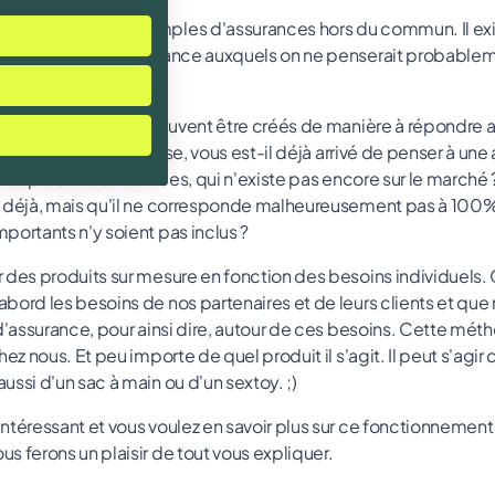
ontré quelques exemples d'assurances hors du commun. Il ex
tres produits d'assurance auxquels on ne penserait probable
roduits d'assurance peuvent être créés de manière à répondre 
nt. En tant qu'entreprise, vous est-il déjà arrivé de penser à un
vos produits ou services, qui n'existe pas encore sur le marché 
 déjà, mais qu'il ne corresponde malheureusement pas à 100% 
portants n'y soient pas inclus ?
 des produits sur mesure en fonction des besoins individuels. 
bord les besoins de nos partenaires et de leurs clients et que
 d'assurance, pour ainsi dire, autour de ces besoins. Cette mé
ez nous. Et peu importe de quel produit il s'agit. Il peut s'agir 
ssi d'un sac à main ou d'un sextoy. ;)
ntéressant et vous voulez en savoir plus sur ce fonctionnement
s ferons un plaisir de tout vous expliquer.