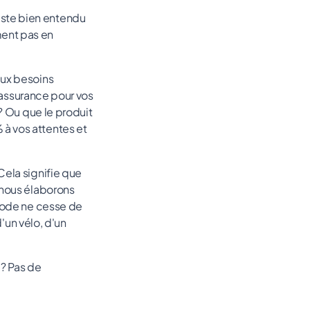
iste bien entendu
ment pas en
aux besoins
e assurance pour vos
? Ou que le produit
à vos attentes et
Cela signifie que
 nous élaborons
thode ne cesse de
d'un vélo, d'un
 ? Pas de