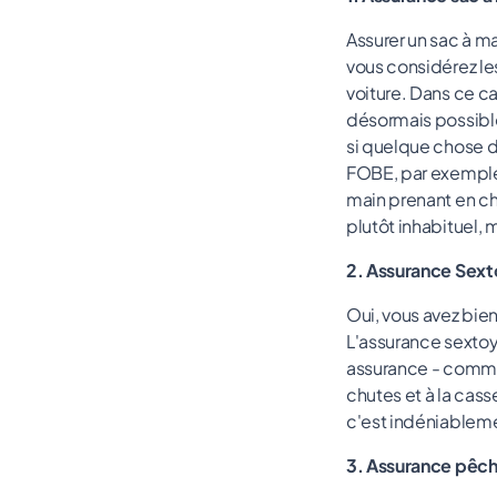
Assurer un sac à m
vous considérez le
voiture. Dans ce ca
désormais possibl
si quelque chose d
FOBE, par exemple,
main prenant en ch
plutôt inhabituel, 
2. Assurance Sext
Oui, vous avez bie
L'assurance sexto
assurance - comme
chutes et à la cas
c'est indéniableme
3. Assurance pêc