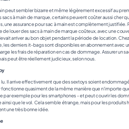
ain peut sembler bizarre et même légèrement excessif au premi
s sacs à main de marque, certains peuvent coûter aussi cher qu
s, une assurance pour sac à main est complètement justifiée. Pou
e de louer des sacs à main de marque coûteux, avec une couve
evait arriver au bon objet pendant la période de location. Chez
 les derniers it-bags sont disponibles en abonnement avec u
arge les frais de réparation en cas de dommage. Assurer un sa
mais peut être réellement judicieux, selon nous.
oy
n lu. Il arrive effectivement que des sextoys soient endomma
y fonctionne quasiment de la même manière que n'importe que
 par exemple pour les smartphones - et peut couvrir les do
se ainsi que le vol. Cela semble étrange, mais pour les produit
nt une très bonne idée.
he