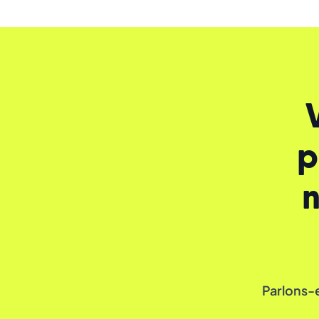
p
n
Parlons-e