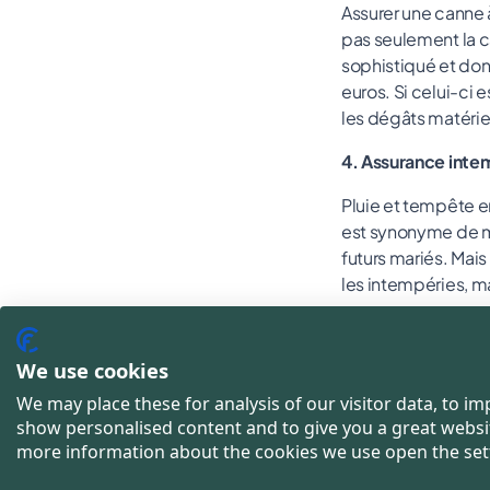
Assurer une canne 
pas seulement la c
sophistiqué et do
euros. Si celui-ci
les dégâts matérie
4. Assurance inte
Pluie et tempête e
est synonyme de m
futurs mariés. Mais
les intempéries, ma
D'ailleurs, une te
glaciers ou aux bra
We use cookies
absurde que ça fin
We may place these for analysis of our visitor data, to i
show personalised content and to give you a great websi
more information about the cookies we use open the set
Ce qu'il y 