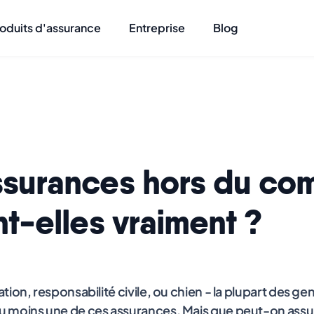
oduits d'assurance
Entreprise
Blog
ssurances hors du co
nt-elles vraiment ?
tion, responsabilité civile, ou chien - la plupart des g
 moins une de ces assurances. Mais que peut-on assur