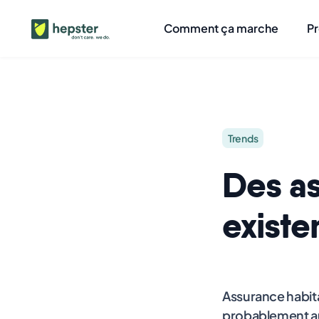
Comment ça marche
Pr
Trends
Des a
existe
Assurance habita
probablement au