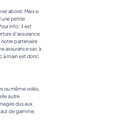
er abord. Mais si
'une petite
r info : il est
rture d'assurance
 notre partenaire
ne assurance sac à
c à main est donc
gés ou même volés.
lle autre
mmages dus aux
s haut de gamme,