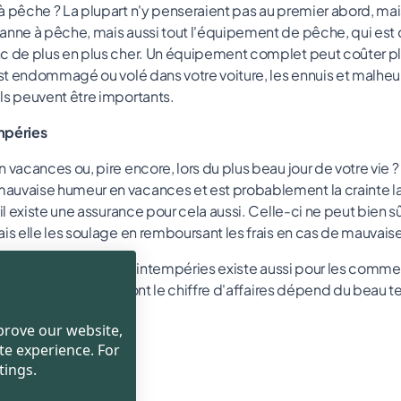
à pêche ? La plupart n'y penseraient pas au premier abord, mais
anne à pêche, mais aussi tout l'équipement de pêche, qui est 
nc de plus en plus cher. Un équipement complet peut coûter p
 est endommagé ou volé dans votre voiture, les ennuis et malh
ls peuvent être importants.
mpéries
n vacances ou, pire encore, lors du plus beau jour de votre vie
auvaise humeur en vacances et est probablement la crainte la
 il existe une assurance pour cela aussi. Celle-ci ne peut bien
is elle les soulage en remboursant les frais en cas de mauvaise
lle assurance contre les intempéries existe aussi pour les comm
sseries en plein air, dont le chiffre d'affaires dépend du beau t
alement, non ?
mprove our website,
te experience. For
tings.
a à retenir :