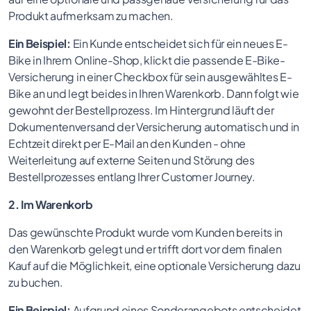
Produkt aufmerksam zu machen.
Ein Beispiel:
Ein Kunde entscheidet sich für ein neues E-
Bike in Ihrem Online-Shop, klickt die passende E-Bike-
Versicherung in einer Checkbox für sein ausgewähltes E-
Bike an und legt beides in Ihren Warenkorb. Dann folgt wie
gewohnt der Bestellprozess. Im Hintergrund läuft der
Dokumentenversand der Versicherung automatisch und in
Echtzeit direkt per E-Mail an den Kunden - ohne
Weiterleitung auf externe Seiten und Störung des
Bestellprozesses entlang Ihrer Customer Journey.
2. Im Warenkorb
Das gewünschte Produkt wurde vom Kunden bereits in
den Warenkorb gelegt und er trifft dort vor dem finalen
Kauf auf die Möglichkeit, eine optionale Versicherung dazu
zu buchen.
Ein Beispiel:
Aufgrund eines Sonderangebots entscheidet