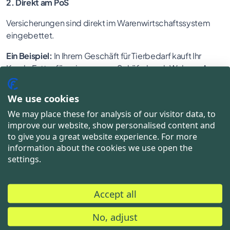
2. Direkt am PoS
Versicherungen sind direkt im Warenwirtschaftssystem
eingebettet.
Ein Beispiel:
In Ihrem Geschäft für Tierbedarf kauft Ihr
Kunde Futter für seinen neuen Schäferhund-Welpen. An
der Kasse wird er durch einen Aufsteller auf die
Hundekrankenversicherung aufmerksam. Nach einer
We use cookies
Beratung über die Leistungen entscheidet er sich für den
We may place these for analysis of our visitor data, to
Abschluss der Versicherung. Sie geben alle relevanten
improve our website, show personalised content and
Daten des Tieres direkt in Ihr System ein und schließen die
to give you a great website experience. For more
Versicherung so für den Kunden ab.
information about the cookies we use open the
settings.
3. Als Paketbeilage
Im Paket des gekauften Produkts ist eine Paketbeilage
Accept all
integriert, die Informationen zu einer Versicherung passend
zum gekauften Produkt enthält.
No, adjust
Ein Beispiel:
Ein Kunde hat sich einen neuen