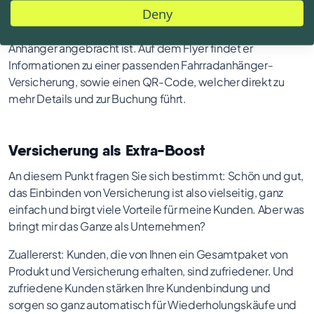
Deny
Fahrradanhänger bei Ihnen im Online-Shop bestellt. Beim
Öffnen des Pakets stößt er auf einen Flyer, der am
Anhänger angebracht ist. Auf dem Flyer findet er
Informationen zu einer passenden Fahrradanhänger-
Versicherung, sowie einen QR-Code, welcher direkt zu
mehr Details und zur Buchung führt.
Versicherung als Extra-Boost
An diesem Punkt fragen Sie sich bestimmt: Schön und gut,
das Einbinden von Versicherung ist also vielseitig, ganz
einfach und birgt viele Vorteile für meine Kunden. Aber was
bringt mir das Ganze als Unternehmen?
Zuallererst: Kunden, die von Ihnen ein Gesamtpaket von
Produkt und Versicherung erhalten, sind zufriedener. Und
zufriedene Kunden stärken Ihre Kundenbindung und
sorgen so ganz automatisch für Wiederholungskäufe und