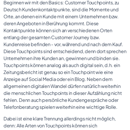
Beginnen wir mit den Basics: Customer Touchpoints, zu
Deutsch Kundenkontaktpunkte, sind die Momente und
Orte, an denen ein Kunde mit einem Unternehmen bzw.
deren Angeboten in Berührung kommt. Diese
Kontaktpunkte können sich an verschiedenen Orten
entlang der gesamten Customer Journey bzw.
Kundenreise befinden - vor, während und nach dem Kauf.
Diese Touchpoints sind entscheidend, denn dort sprechen
Unternehmen ihre Kunden an, gewinnen und binden sie.
Touchpoints können analog als auch digital sein, d.h. ein
Zeitungsbericht ist genau so ein Touchpoint wie eine
Anzeige auf Social Media oder ein Blog. Neben dem
allgemeinen digitalen Wandel dürfen natürlich weiterhin
die menschlichen Touchpoints in dieser Aufzählung nicht
fehlen. Denn auch persönliche Kundengespräche oder
Telefonberatung spielen weiterhin eine wichtige Rolle.
Dabei ist eine klare Trennung allerdings nicht möglich,
denn: Alle Arten von Touchpoints können sich