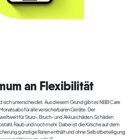
mum an Flexibilität
nd sich unterscheidet. Aus diesem Grund gibt es NBB Care
 Monatsabo für alle versicherbaren Geräte. Der
 weltweit für Sturz-, Bruch- und Akkuschäden, Schäden
bstahl, Raub und noch mehr. Dabei ist die Kirsche auf dem
cherung günstige Raten enthält und ohne Selbstbeteiligung