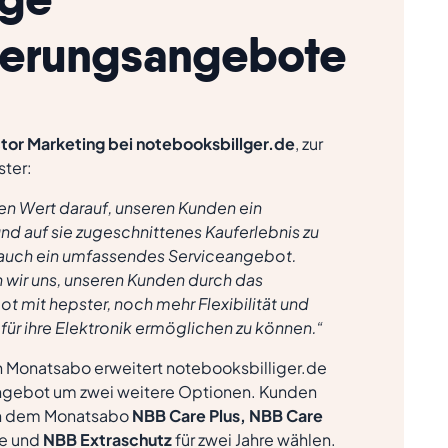
herungsangebote
ctor Marketing bei notebooksbillger.de
, zur
ster:
en Wert darauf, unseren Kunden ein
nd auf sie zugeschnittenes Kauferlebnis zu
 auch ein umfassendes Serviceangebot.
 wir uns, unseren Kunden durch das
 mit hepster, noch mehr Flexibilität und
 für ihre Elektronik ermöglichen zu können.“
 Monatsabo erweitert notebooksbilliger.de
ngebot um zwei weitere Optionen. Kunden
en dem Monatsabo
NBB Care Plus, NBB Care
re und
NBB Extraschutz
für zwei Jahre wählen.