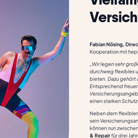
Versic
Fabian Nösing, Dire
Kooperation mit hep
„Wir legen sehr groß
durchweg flexibles u
bieten. Dazu gehört
Entsprechend freuen
Versicherungsangebot
einen starken Schutz
Neben dem flexiblen
sein Versicherungsa
können nun zwisch
& Repair
für drei Jah