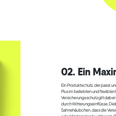
02. Ein Maxi
Ein Produktschutz, der passt u
Plus im beliebten und flexiblen
Versicherungsschutz gilt dabei
durch Witterungseinflüsse, Die
Sahnehäubchen, dass die Versi