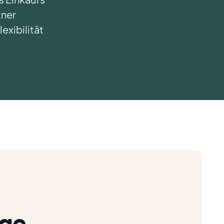
tner
exibilität
ige