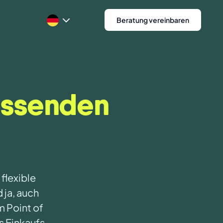
Beratung vereinbaren
ssenden
 flexible
 ja, auch
m Point of
s Einkaufs