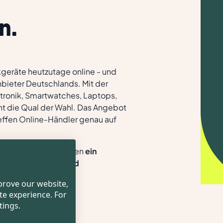
n.
kgeräte heutzutage online - und
nbieter Deutschlands. Mit der
tronik, Smartwatches, Laptops,
t die Qual der Wahl. Das Angebot
treffen Online-Händler genau auf
ger.de für seine Kunden
ein
g seines Service- und
mprove our website,
te experience. For
tings.