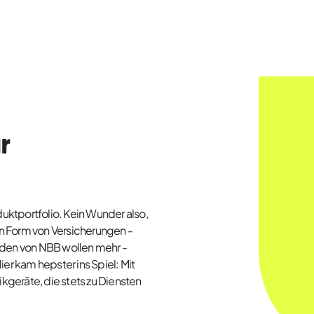
r
uktportfolio. Kein Wunder also,
in Form von Versicherungen -
den von NBB wollen mehr -
r kam hepster ins Spiel: Mit
ikgeräte, die stets zu Diensten