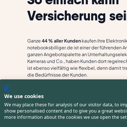
Versicherung sei
Ganze
44 % aller Kunden
kaufen ihre Elektroni
notebooksbilliger.de ist einer der führenden A
ganzen Angebotspalette an Unterhaltungselek
Kameras und Co., haben Kunden dort regelrech
ist ebenso vielfältig wie flexibel, denn damit 
die Bedürfnisse der Kunden.
Erfahren Sie mehr darüber, wie notebooksbilli
Maximum an Flexibilität durch die Erweiterun
We use cookies
Versicherungsangebots
schafft.
We may place these for analysis of our visitor data, to i
show personalised content and to give you a great websi
more information about the cookies we use open the set
Oder sprechen Sie direkt mit uns →