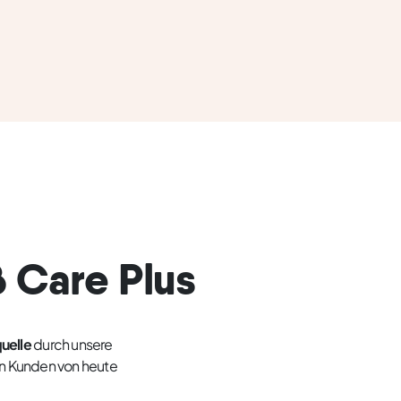
B Care Plus
uelle
durch unsere
den Kunden von heute