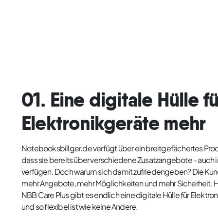
01. Eine digitale Hülle fü
Elektronikgeräte mehr
Notebooksbillger.de verfügt über ein breitgefächertes Prod
dass sie bereits über verschiedene Zusatzangebote - auch 
verfügen. Doch warum sich damit zufriedengeben? Die Kun
mehr Angebote, mehr Möglichkeiten und mehr Sicherheit. Hie
NBB Care Plus gibt es endlich eine digitale Hülle für Elektron
und so flexibel ist wie keine Andere.