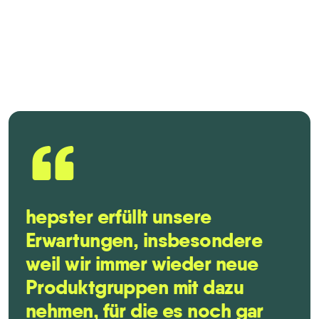
“
hepster erfüllt unsere
Erwartungen, insbesondere
weil wir immer wieder neue
Produktgruppen mit dazu
nehmen, für die es noch gar