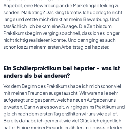
Angebot, eine Bewerbung an die Marketingabteilung zu
senden. Marketing? Das klingt kreativ. Ich überlegte nicht
lange und setzte mich direkt an meine Bewerbung. Und
tatsächlich, ich bekam eine Zusage. Die Zeit bis zum
Praktikumsbeginn verging so schnell, dass ich es ich gar
nicht richtig realisieren konnte. Und dann ging es auch
schon los zu meinem ersten Arbeitstag bei hepster.
Ein Schülerpraktikum bei hepster - was ist
anders als bei anderen?
Vor dem Beginn des Praktikums habe ich mich schon viel
mit meinen Freunden ausgetauscht. Wir waren alle sehr
aufgeregt und gespannt, welche neuen Aufgaben uns
erwarten. Dann war es soweit, wir gingen ins Praktikum und
gleich nach dem ersten Tag erzählten wir uns wie es lief.
Bereits da habe ich gemerkt wie viel Glück ich eigentlich
hatte. Einige meiner Freunde erzählten mir, dass sie leider