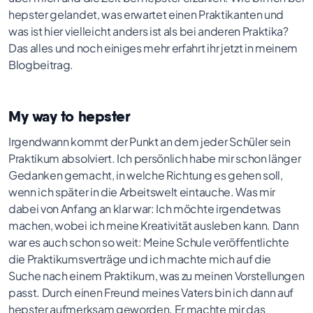
hepster gelandet, was erwartet einen Praktikanten und
was ist hier vielleicht anders ist als bei anderen Praktika?
Das alles und noch einiges mehr erfahrt ihr jetzt in meinem
Blogbeitrag.
My way to hepster
Irgendwann kommt der Punkt an dem jeder Schüler sein
Praktikum absolviert. Ich persönlich habe mir schon länger
Gedanken gemacht, in welche Richtung es gehen soll,
wenn ich später in die Arbeitswelt eintauche. Was mir
dabei von Anfang an klar war: Ich möchte irgendetwas
machen, wobei ich meine Kreativität ausleben kann. Dann
war es auch schon so weit: Meine Schule veröffentlichte
die Praktikumsverträge und ich machte mich auf die
Suche nach einem Praktikum, was zu meinen Vorstellungen
passt. Durch einen Freund meines Vaters bin ich dann auf
hepster aufmerksam geworden. Er machte mir das