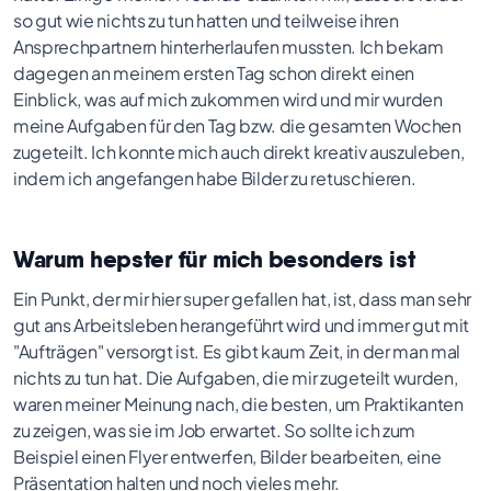
so gut wie nichts zu tun hatten und teilweise ihren
Ansprechpartnern hinterherlaufen mussten. Ich bekam
dagegen an meinem ersten Tag schon direkt einen
Einblick, was auf mich zukommen wird und mir wurden
meine Aufgaben für den Tag bzw. die gesamten Wochen
zugeteilt. Ich konnte mich auch direkt kreativ auszuleben,
indem ich angefangen habe Bilder zu retuschieren.
Warum hepster für mich besonders ist
Ein Punkt, der mir hier super gefallen hat, ist, dass man sehr
gut ans Arbeitsleben herangeführt wird und immer gut mit
"Aufträgen" versorgt ist. Es gibt kaum Zeit, in der man mal
nichts zu tun hat. Die Aufgaben, die mir zugeteilt wurden,
waren meiner Meinung nach, die besten, um Praktikanten
zu zeigen, was sie im Job erwartet. So sollte ich zum
Beispiel einen Flyer entwerfen, Bilder bearbeiten, eine
Präsentation halten und noch vieles mehr.