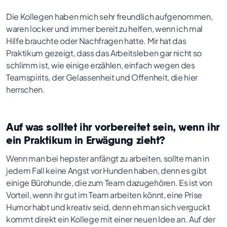
Die Kollegen haben mich sehr freundlich aufgenommen,
waren locker und immer bereit zu helfen, wenn ich mal
Hilfe brauchte oder Nachfragen hatte. Mir hat das
Praktikum gezeigt, dass das Arbeitsleben gar nicht so
schlimm ist, wie einige erzählen, einfach wegen des
Teamspirits, der Gelassenheit und Offenheit, die hier
herrschen.
Auf was solltet ihr vorbereitet sein, wenn ihr
ein Praktikum in Erwägung zieht?
Wenn man bei hepster anfängt zu arbeiten, sollte man in
jedem Fall keine Angst vor Hunden haben, denn es gibt
einige Bürohunde, die zum Team dazugehören. Es ist von
Vorteil, wenn ihr gut im Team arbeiten könnt, eine Prise
Humor habt und kreativ seid, denn eh man sich verguckt
kommt direkt ein Kollege mit einer neuen Idee an. Auf der