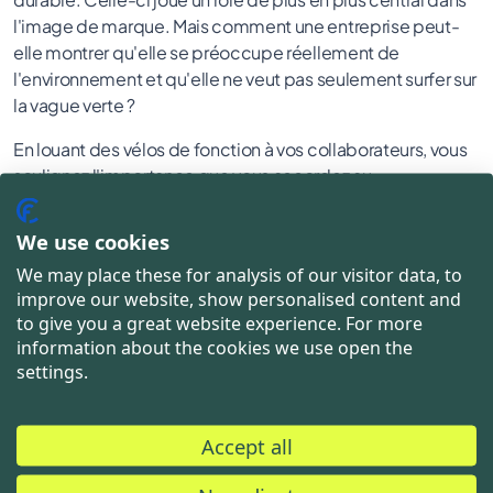
l'image de marque. Mais comment une entreprise peut-
elle montrer qu'elle se préoccupe réellement de
l'environnement et qu'elle ne veut pas seulement surfer sur
la vague verte ?
En louant des vélos de fonction à vos collaborateurs, vous
soulignez l'importance que vous accordez au
développement durable. Les vélos et les vélos électriques
sont également un excellent moyen de faire passer ce
We use cookies
message à l'extérieur, car ils peuvent être utilisés comme
We may place these for analysis of our visitor data, to
supports publicitaires ambulants de l'entreprise.
improve our website, show personalised content and
to give you a great website experience. For more
information about the cookies we use open the
settings.
Aider les employés à rester en bonne santé
Accept all
Le thème de la santé des employés occupe depuis peu
une place de plus en plus importante. Du point de vue de