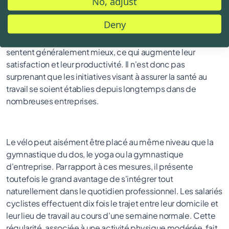
No, adjust
l'employeur, cela est évident pour plusieurs raisons. Des
employés en bonne santé accumulent moins de jours de
Deny
maladie et contribuent ainsi à réduire les frais de
personnel. En outre, les employés en bonne santé se
sentent généralement mieux, ce qui augmente leur
satisfaction et leur productivité. Il n'est donc pas
surprenant que les initiatives visant à assurer la santé au
travail se soient établies depuis longtemps dans de
nombreuses entreprises.
Le vélo peut aisément être placé au même niveau que la
gymnastique du dos, le yoga ou la gymnastique
d'entreprise. Par rapport à ces mesures, il présente
toutefois le grand avantage de s'intégrer tout
naturellement dans le quotidien professionnel. Les salariés
cyclistes effectuent dix fois le trajet entre leur domicile et
leur lieu de travail au cours d'une semaine normale. Cette
régularité, associée à une activité physique modérée, fait