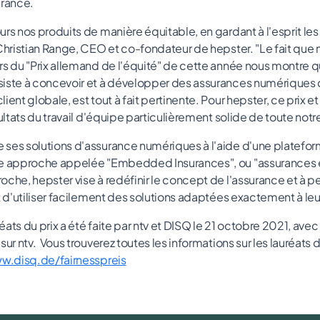
urance.
rs nos produits de manière équitable, en gardant à l'esprit le
Christian Range, CEO et co-fondateur de hepster. "Le fait que 
rs du "Prix allemand de l'équité" de cette année nous montre q
iste à concevoir et à développer des assurances numériques 
ient globale, est tout à fait pertinente. Pour hepster, ce prix et
sultats du travail d'équipe particulièrement solide de toute notre
ses solutions d'assurance numériques à l'aide d'une plateform
ne approche appelée "Embedded Insurances", ou "assurances
oche, hepster vise à redéfinir le concept de l'assurance et à p
t d'utiliser facilement des solutions adaptées exactement à leu
éats du prix a été faite par ntv et DISQ le 21 octobre 2021, av
sur ntv. Vous trouverez toutes les informations sur les lauréats 
w.disq.de/fairnesspreis