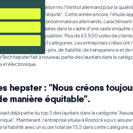
ec la chaîne d'information ntv, l'Institut allemand pour la qualit
le "Prix allemand de l'équité". Cette année encore, l'étude a
facteurs qui, pour les consommateurs allemands, caractérisent
reprises ont été recensées dans le cadre d'une vaste enquête
ésentatifs de la population. Plus de 63.500 votes de clients
es allemandes dans 61 catégories. Les entreprises citées on
s de rapport qualité-prix, de fiabilité, de transparence et 
urTech hepster fait à nouveau partie des lauréats dans la catég
 et électronique.
s hepster : "Nous créons toujou
de manière équitable".
isait déjà partie du top 3 des lauréats dans la catégorie "Ass
nique". Maintenant, l'entreprise située à Rostock a pu s'assure
la fiabilité avec un score total de 75,5 dans cette catégorie, p