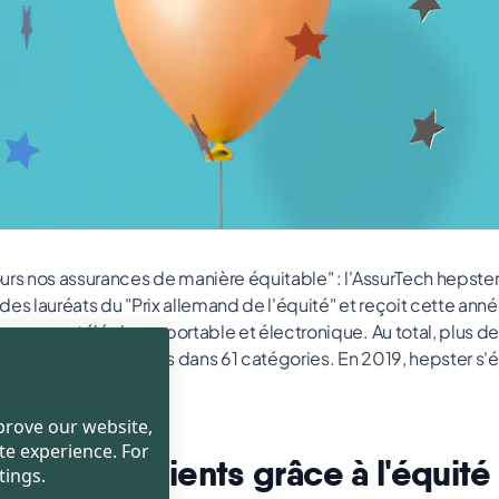
urs nos assurances de manière équitable" : l'AssurTech hepste
3 des lauréats du "Prix allemand de l'équité" et reçoit cette ann
assurance téléphone portable et électronique. Au total, plus d
ar les consommateurs dans 61 catégories. En 2019, hepster s'ét
ette catégorie.
mprove our website,
te experience. For
ction des clients grâce à l'équité
tings.