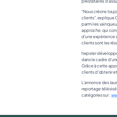
prestataires d'ass
"Nous créons toujou
clients", explique 
parmi les vainqueu
approche, qui cons
d'une expérience cl
clients sont les ré
hepster développe 
dans le cadre d'u
Grâce à cette appr
clients d'obtenir e
L'annonce des laur
reportage télévisé 
catégories sur :
ww