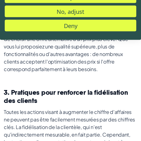
incitative fonctionne, vous devez offrir au client une valeur
ajoutée clairement identifiable. Pour cela, vous devez le
No, adjust
connaître parfaitement, par exemple en analysant les
données clients. Si vous avez affaire à un client existant
Deny
satisfait, vous avez de bonnes chances de le convaincre
de choisir une offre alternative à un prix plus élevé. Que
vous lui proposiez une qualité supérieure, plus de
fonctionnalités ou d'autres avantages : de nombreux
clients acceptent l'optimisation des prix si l'offre
correspond parfaitement à leurs besoins.
3. Pratiques pour renforcer la fidélisation
des clients
Toutes les actions visant à augmenter le chiffre d'affaires
ne peuvent pas être facilement mesurées par des chiffres
clés. La fidélisation de la clientèle, qui n'est
qu'indirectement mesurable, en fait partie. Cependant,