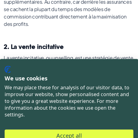
supplémentaires. Au contraire, car derrière les assurances
se cachent la plupart du temps des modèles de
commission contribuant directement à la maximisation
des profits.
2. La vente incitative
La vente incitative, ou upselling, est une stratégie de vente
efficace lorsqu'une entreprise propose des produits et
des services pour lesquels il existe différents tarifs ou
We use cookies
différentes options. Il est bien connu qu'il est plus difficile
We may place these for analysis of our visitor data, to
de gagner de nouveaux clients que d'utiliser des relations
improve our website, show personalised content and
clients existantes. Idéalement, la vente incitative vous
to give you a great website experience. For more
permet d'augmenter votre chiffre d'affaires sans frais
information about the cookies we use open the
supplémentaires, puisque les offres correspondantes font
settings.
de toute façon déjà partie de votre gamme de produits.
Pour que la croissance du chiffre d'affaires par la vente
Accept all