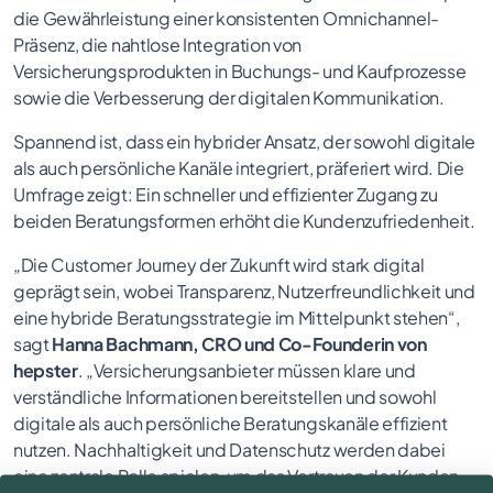
die Gewährleistung einer konsistenten Omnichannel-
Präsenz, die nahtlose Integration von
Versicherungsprodukten in Buchungs- und Kaufprozesse
sowie die Verbesserung der digitalen Kommunikation.
Spannend ist, dass ein hybrider Ansatz, der sowohl digitale
als auch persönliche Kanäle integriert, präferiert wird. Die
Umfrage zeigt: Ein schneller und effizienter Zugang zu
beiden Beratungsformen erhöht die Kundenzufriedenheit.
„Die Customer Journey der Zukunft wird stark digital
geprägt sein, wobei Transparenz, Nutzerfreundlichkeit und
eine hybride Beratungsstrategie im Mittelpunkt stehen“,
sagt
Hanna Bachmann, CRO und Co-Founderin von
hepster
. „Versicherungsanbieter müssen klare und
verständliche Informationen bereitstellen und sowohl
digitale als auch persönliche Beratungskanäle effizient
nutzen. Nachhaltigkeit und Datenschutz werden dabei
eine zentrale Rolle spielen, um das Vertrauen der Kunden