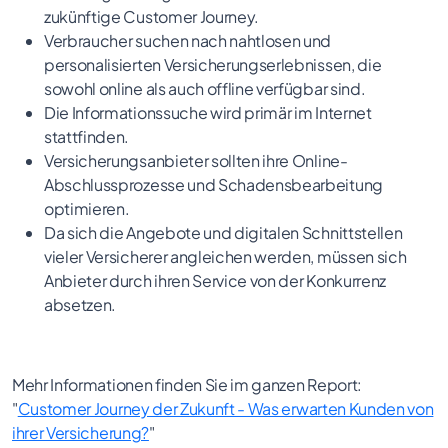
zukünftige Customer Journey.
Verbraucher suchen nach nahtlosen und
personalisierten Versicherungserlebnissen, die
sowohl online als auch offline verfügbar sind.
Die Informationssuche wird primär im Internet
stattfinden.
Versicherungsanbieter sollten ihre Online-
Abschlussprozesse und Schadensbearbeitung
optimieren.
Da sich die Angebote und digitalen Schnittstellen
vieler Versicherer angleichen werden, müssen sich
Anbieter durch ihren Service von der Konkurrenz
absetzen.
Mehr Informationen finden Sie im ganzen Report:
"
Customer Journey der Zukunft - Was erwarten Kunden von
ihrer Versicherung?
"