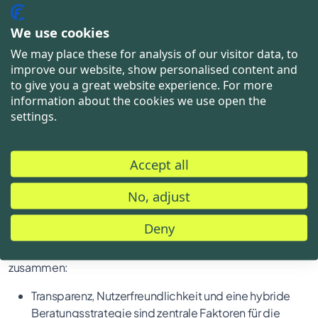
langfristig zu erhalten.“
We use cookies
We may place these for analysis of our visitor data, to
Wie sich Anbieter neu erfinden müssen
improve our website, show personalised content and
to give you a great website experience. For more
Der Report basiert auf ausführlichen Interviews mit zehn
information about the cookies we use open the
Personen im Alter von 20 bis 60 Jahren, darunter
settings.
Studenten, Selbständige und Angestellte mit
unterschiedlichem Hintergrund. Zudem wurde ein
strukturiertes Fragebogendesign verwendet, um
Accept all
spezifische Themen abzudecken und vergleichbare Daten
zu erhalten.
No, adjust
Deny
Die wichtigsten Erkenntnisse lassen sich wie folgt
zusammen:
Transparenz, Nutzerfreundlichkeit und eine hybride
Beratungsstrategie sind zentrale Faktoren für die