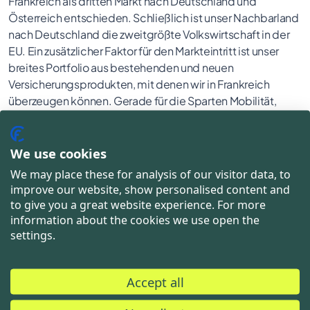
Frankreich als dritten Markt nach Deutschland und
Österreich entschieden. Schließlich ist unser Nachbarland
nach Deutschland die zweitgrößte Volkswirtschaft in der
EU. Ein zusätzlicher Faktor für den Markteintritt ist unser
breites Portfolio aus bestehenden und neuen
Versicherungsprodukten, mit denen wir in Frankreich
überzeugen können. Gerade für die Sparten Mobilität,
Consumer Electronics und Reisen gibt es spannende
Entwicklungen auf dem französischen Markt – die wir mit
unseren Lösungen und Produkten bereichern möchten.“
We use cookies
We may place these for analysis of our visitor data, to
improve our website, show personalised content and
to give you a great website experience. For more
Alexander Hornung
, CPO und dritter Gründer, ergänzt:
information about the cookies we use open the
„Ähnlich wie in Deutschland entwickelt sich auch der
settings.
französische Fahrrad- und vor allem E-Bike-Markt rasant. In
puncto Versicherungslösungen steht er jedoch noch am
Anfang – sodass wir hier mit einer starken Nachfrage in den
Accept all
kommenden Jahren rechnen. Auch innovative
Finanzierungskonzepte für den französischen Markt