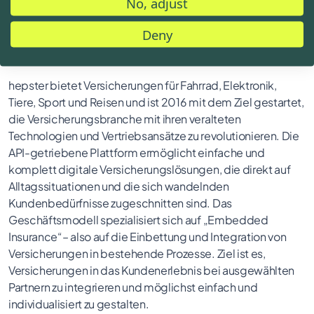
No, adjust
werden den Bedarf nach einschlägigen Versicherungen
stark steigen lassen.“
Deny
hepster bietet Versicherungen für Fahrrad, Elektronik,
Tiere, Sport und Reisen und ist 2016 mit dem Ziel gestartet,
die Versicherungsbranche mit ihren veralteten
Technologien und Vertriebsansätze zu revolutionieren. Die
API-getriebene Plattform ermöglicht einfache und
komplett digitale Versicherungslösungen, die direkt auf
Alltagssituationen und die sich wandelnden
Kundenbedürfnisse zugeschnitten sind. Das
Geschäftsmodell spezialisiert sich auf „Embedded
Insurance“– also auf die Einbettung und Integration von
Versicherungen in bestehende Prozesse. Ziel ist es,
Versicherungen in das Kundenerlebnis bei ausgewählten
Partnern zu integrieren und möglichst einfach und
individualisiert zu gestalten.