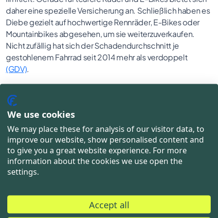
daher eine spezielle Versicherung an. Schließlich haben es
Diebe gezielt auf hochwertige Rennräder, E-Bikes oder
Mountainbikes abgesehen, um sie weiterzuverkaufen.
Nicht zufällig hat sich der Schadendurchschnitt je
gestohlenem Fahrrad seit 2014 mehr als verdoppelt
(GDV)
.
Eine Erfolgsgeschichte: Digitale
We use cookies
Mobilitätsversicherungen bei hepster
We may place these for analysis of our visitor data, to
Als Digitalversicherer hat auch das Rostocker InsurTech
improve our website, show personalised content and
hepster E-Bike-Versicherungen in seinem Portfolio. Seit
to give you a great website experience. For more
2018 konnte hepster über alle Kanäle hinweg mehr als
information about the cookies we use open the
250.000 Fahrräder und E-Bikes versichern. Dabei zeigt
settings.
sich:
· 69 Prozent der E-Bikes werden in der
Accept all
Versicherungssumme zwischen 2.500 Euro und 4.500