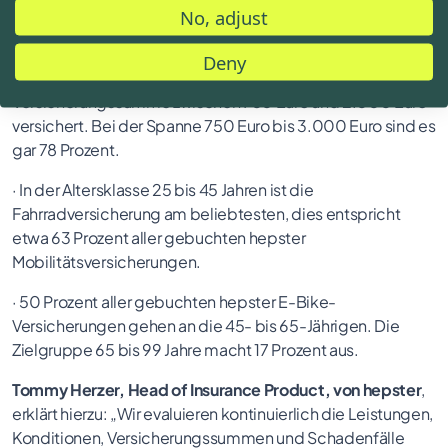
Euro versichert. Zwischen 2.500 Euro und 5.000 Euro sind
No, adjust
es gar 74 Prozent.
Deny
· 61 Prozent der Fahrräder werden in der
Versicherungssumme zwischen 750 Euro und 2.000 Euro
versichert. Bei der Spanne 750 Euro bis 3.000 Euro sind es
gar 78 Prozent.
· In der Altersklasse 25 bis 45 Jahren ist die
Fahrradversicherung am beliebtesten, dies entspricht
etwa 63 Prozent aller gebuchten hepster
Mobilitätsversicherungen.
· 50 Prozent aller gebuchten hepster E-Bike-
Versicherungen gehen an die 45- bis 65-Jährigen. Die
Zielgruppe 65 bis 99 Jahre macht 17 Prozent aus.
Tommy Herzer, Head of Insurance Product, von hepster
,
erklärt hierzu: „Wir evaluieren kontinuierlich die Leistungen,
Konditionen, Versicherungssummen und Schadenfälle