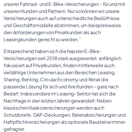
unserer Fahrrad- und E-Bike-Versicherungen - für und mit
unseren Kunden und Partnern. Nur so können wir unsere
Versicherungen auch auf unterschiedliche Bedürfnisse
und Geschäftsmodelle abstimmen, um beispielsweise
den Anforderungen von Privatkunden als auch
Leasingkunden gerecht zu werden.”
Entsprechend haben sich die hepster E-Bike-
Versicherungen seit 2018 stark ausgeweitet: anfänglich
fokussiert auf Privatkunden, finden mittlerweile auch
vielzählige Unternehmen aus den Bereichen Leasing,
Sharing, Renting, Circular Economy und Retail die
passende Lösung für sich und ihre Kunden – ganz nach
Bedarf. Insbesondere im Leasing-Sektor hat sich die
Nachfrage in den letzten Jahren gewandelt: Neben
klassischen Kaskoversicherungen werden auch
Schutzbriefe, GAP-Deckungen, Ratenabsicherungen und
Haftpflichtversicherungen als optionale Bausteine immer
gefragter.