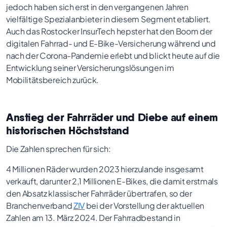
jedoch haben sich erst in den vergangenen Jahren
vielfältige Spezialanbieter in diesem Segment etabliert.
Auch das Rostocker InsurTech hepster hat den Boom der
digitalen Fahrrad- und E-Bike-Versicherung während und
nach der Corona-Pandemie erlebt und blickt heute auf die
Entwicklung seiner Versicherungslösungen im
Mobilitätsbereich zurück.
Anstieg der Fahrräder und Diebe auf einem
historischen Höchststand
Die Zahlen sprechen für sich:
4 Millionen Räder wurden 2023 hierzulande insgesamt
verkauft, darunter 2,1 Millionen E-Bikes, die damit erstmals
den Absatz klassischer Fahrräder übertrafen, so der
Branchenverband
ZIV
bei der Vorstellung der aktuellen
Zahlen am 13. März 2024. Der Fahrradbestand in