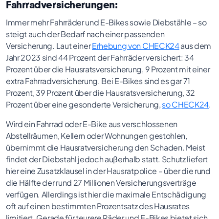
Fahrradversicherungen:
Immer mehr Fahrräder und E-Bikes sowie Diebstähle – so
steigt auch der Bedarf nach einer passenden
Versicherung. Laut einer
Erhebung von CHECK24
aus dem
Jahr 2023 sind 44 Prozent der Fahrräder versichert: 34
Prozent über die Hausratsversicherung, 9 Prozent mit einer
extra Fahrradversicherung. Bei E-Bikes sind es gar 71
Prozent, 39 Prozent über die Hausratsversicherung, 32
Prozent über eine gesonderte Versicherung,
so CHECK24
.
Wird ein Fahrrad oder E-Bike aus verschlossenen
Abstellräumen, Kellern oder Wohnungen gestohlen,
übernimmt die Hausratversicherung den Schaden. Meist
findet der Diebstahl jedoch außerhalb statt. Schutz liefert
hier eine Zusatzklausel in der Hausratpolice – über die rund
die Hälfte der rund 27 Millionen Versicherungsverträge
verfügen. Allerdings ist hier die maximale Entschädigung
oft auf einen bestimmten Prozentsatz des Hausrates
limitiert. Gerade für teurere Räder und E-Bikes bietet sich